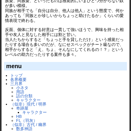
族愛、同族愛、といったものは感覚的にいまひとつ分からない奴
が多い模様。
同族が相手でも「自分は自分、他人は他人」という態度で、何か
あっても「同族とか珍しいからちょっと助けたるか」くらいの愛
情表現で終わる。
反面、個体に対する好意は一貫して強いほうで、興味を持った相
手や友人と見なした相手には割と甘い。
当人たちからすると「ちょっと手を貸しただけ」という感覚だっ
たりする場合も多いのだが、なにせスペックがチート級なので、
相手からすると「え、ちょ、そんなにしてくれるの！？」という
レベルの助力だったりする案件も多々。
menu
トップ
各界概要
三月界
小ネタ
用語
話の分類
キャラクター
（似非）現代 / 明界
奇跡屋
キャラクター
HB
FL（羽灰）
（似非）古代 / 幽界
数多神語