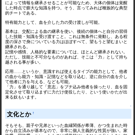
によって情報を継承させることが可能なため、大体の個体は覚醒
した時点で膨大な知識を持つ。そう、言ってみれば種族的な典型
的チートである。
特有能力として、血を介した力の受け渡しが可能。
基本は、交配による血の継承を使い、後続の個体へと自分の習得
した技能・知識を受け渡すこと。これは無条件に発動し、ある程
度の深さで身についている力はほぼすべて、望もうと望むまいと
継承される。
記憶や感情、人格的な要素については、ほとんど継承されない。
ただし、技能と不可分なものがあれば、そこは「力」として持ち
越される事が多い。
応用……というか、意識すれば使えるタイプの能力として、他者
の血から能力・知識・記憶などを取り込む、逆に自分の血を介し
て他者に力を与える、なども可能。
「力」を通り越して「意志」をブチ込み他者を操ったり、血を固
定化させて取り込まずに力だけ使役したり、という使いかたが出
来る奴もいます。
↑
文化とか
†
そもそも、親子や兄弟といった血縁関係が希薄、かつ生まれた時
から自立済みが基本なので、非常に個人主義的な性質が強い。家