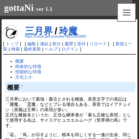
gottaNi
ver 1.1
三月界
/
玲魔
https://cocas.jp/cocaswiki/?&03292336f2
[
トップ
] [
編集
|
凍結
|
差分
|
履歴
|
添付
|
リロード
] [
新規
|
一
覧
|
検索
|
最終更新
|
ヘルプ
|
ログイン
]
概要
肉体的な特徴
技能的な特徴
文化とか
概要
†
三月界において最強・最古とされる種族。表意文字での表記は
「麗魔」「霊魔」などとブレる場合もある。表音ではイアテュイ
ン（原義は王華）の表現が多い。
正式な種族名というか、正当な継承者が「最も正確な表現」とし
て使用する名は、サイスデヒュカエルムーグ（世界律の蔦）で
す。
「花」「蔦」が示すように、根本を同じくする一連の生命、同じ