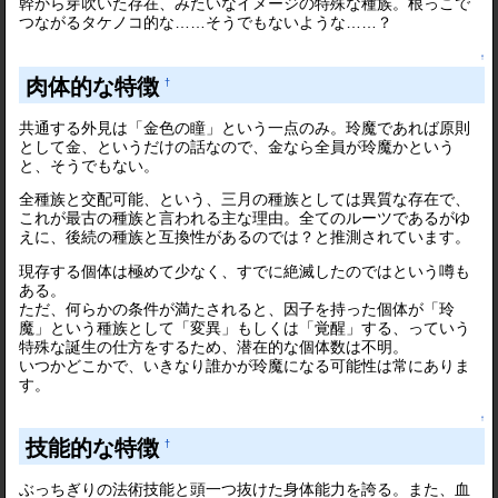
幹から芽吹いた存在、みたいなイメージの特殊な種族。根っこで
つながるタケノコ的な……そうでもないような……？
↑
肉体的な特徴
†
共通する外見は「金色の瞳」という一点のみ。玲魔であれば原則
として金、というだけの話なので、金なら全員が玲魔かという
と、そうでもない。
全種族と交配可能、という、三月の種族としては異質な存在で、
これが最古の種族と言われる主な理由。全てのルーツであるがゆ
えに、後続の種族と互換性があるのでは？と推測されています。
現存する個体は極めて少なく、すでに絶滅したのではという噂も
ある。
ただ、何らかの条件が満たされると、因子を持った個体が「玲
魔」という種族として「変異」もしくは「覚醒」する、っていう
特殊な誕生の仕方をするため、潜在的な個体数は不明。
いつかどこかで、いきなり誰かが玲魔になる可能性は常にありま
す。
↑
技能的な特徴
†
ぶっちぎりの法術技能と頭一つ抜けた身体能力を誇る。また、血