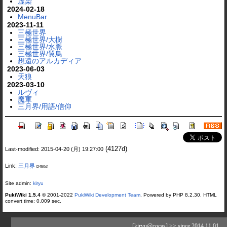
虚染
2024-02-18
MenuBar
2023-11-11
三極世界
三極世界/大樹
三極世界/水脈
三極世界/翼鳥
想遠のアルカディア
2023-06-03
天狼
2023-03-10
ルヴィ
魔軍
三月界/用語/信仰
(4127d)
Last-modified: 2015-04-20 (月) 19:27:00
Link:
三月界
(2450d)
Site admin:
kiryu
PukiWiki 1.5.4
© 2001-2022
PukiWiki Development Team
. Powered by PHP 8.2.30. HTML
convert time: 0.009 sec.
[kiryu@cocas] >> since 2014.11.01_