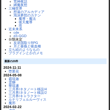
荒神夜話
縛魔夜想
三極世界
想遠のアルカディア
泡沫夢想のカナン
魔導・魔法
後天魔導
塔
近未来系
cde
d3-GGD
分類未定
反逆国取りRPG
月と薔薇と吸血種
立ち絵のようなもの
プラグインとかのメモ
最新の20件
2024-11-11
堕栗花
2024-05-08
霸琉迦
霊獅
華琉邏
三月界/ネタノート移設/4
三月界/ネタノート移設/2
三月界/キャラクター
ルナリフェルルーヴィス
魔邪
2024-02-22