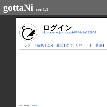
gottaNi
ver 1.1
ログイン
https://cocas.jp/cocaswiki/?&4e8e232954
[
トップ
] [
編集
|
差分
|
履歴
|
添付
|
リロード
] [
新規
|
Site admin:
kiryu