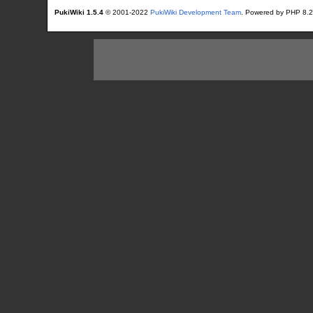
PukiWiki 1.5.4
© 2001-2022
PukiWiki Development Team
. Powered by PHP 8.2