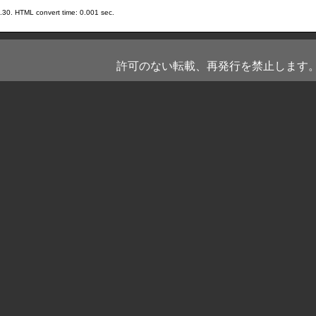
.30. HTML convert time: 0.001 sec.
許可のない転載、再発行を禁止します。 No repost, repr